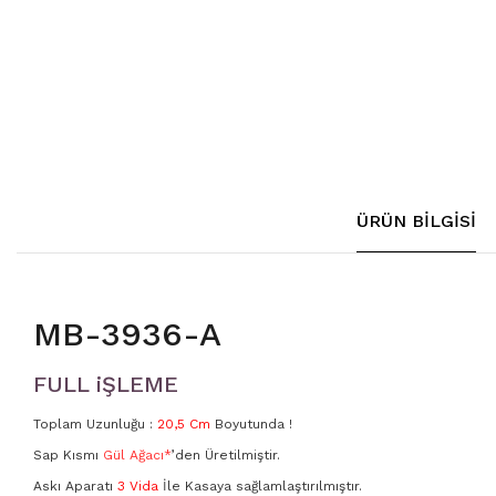
321
FST-30
806
FST-30
807
FST-30
1010
FST-30
ÜRÜN BILGISI
2021
FST-40
3105
FST-40
MB-3936-A
3123
FST-40
FULL iŞLEME
3154
Toplam Uzunluğu :
20,5 Cm
Boyutunda !
3157
Sap Kısmı
Gül Ağacı*
’den Üretilmiştir.
Askı Aparatı
3 Vida
İle Kasaya sağlamlaştırılmıştır.