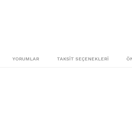
65
66
67
70
YORUMLAR
TAKSIT SEÇENEKLERI
ÖN
06
07
08