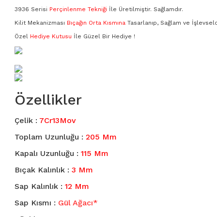
3159
3936 Serisi
Perçinlenme Tekniği
İle Üretilmiştir. Sağlamdır.
Kilit Mekanizması
Bıçağın Orta Kısmına
Tasarlanıp, Sağlam ve İşlevseld
3165
Özel
Hediye Kutusu
İle Güzel Bir Hediye !
3188
3189
Özellikler
3207
Çelik :
7Cr13Mov
3209
Toplam Uzunluğu :
205 Mm
3350
Kapalı Uzunluğu :
115 Mm
Bıçak Kalınlık :
3 Mm
3370
Sap Kalınlık :
12 Mm
3936
Sap Kısmı :
Gül Ağacı*