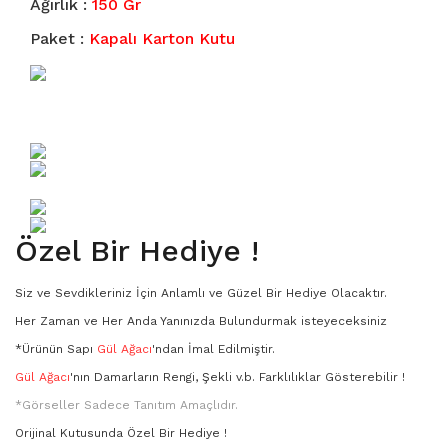
Ağırlık :
150 Gr
3951
Paket :
Kapalı Karton Kutu
A - Boyutu
B - Boyutu
KA - Boyutu
MA SERİSİ
Özel Bir Hediye !
MB Serisi
Siz ve Sevdikleriniz İçin Anlamlı ve Güzel Bir Hediye Olacaktır.
KAMP BIÇAĞI SETLERİ
Her Zaman ve Her Anda Yanınızda Bulundurmak isteyeceksiniz
*Ürünün Sapı
Gül Ağacı
'ndan İmal Edilmiştir.
Damascus
Gül Ağacı
'nın Damarların Rengi, Şekli v.b. Farklılıklar Gösterebilir !
*Görseller Sadece Tanıtım Amaçlıdır.
Orijinal Kutusunda Özel Bir Hediye !