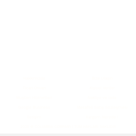
a yetersiz gördüğünüz noktaları öneri formunu kullanarak tarafımıza ilete
Bu ürüne ilk yorumu siz yapın!
Yorum Yaz
KURUMSAL
YARDIM
Hakkımızda
Bize Ulaşın
Ticari Ünvan
Kişisel Veriler
Müşteri Hizmetleri
Nakliye ve İade
Google Business
Mesafeli Satış Sözleşmesi
İletişim
Kargom Nerede !
Gönder
2025 © COLUMBIA COMPANY | TÜM HAKLARI SAKLIDIR