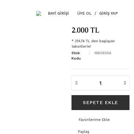
BAYİ GİRİŞİ
ÜYE OL
/
GIRIŞ YAP
2.000 TL
* 214,74 TL den başlayan
taksitlerle!
Stok
MB3936A
Kodu
SEPETE EKLE
Paylaş