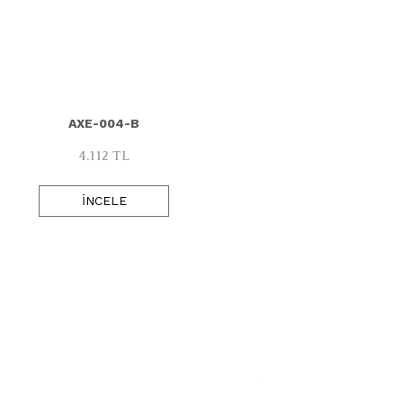
321
FST-30
806
FST-30
807
FST-30
AXE-004-B
1010
FST-30
4.112 TL
2021
FST-40
İNCELE
3105
FST-40
3123
FST-40
3154
3157