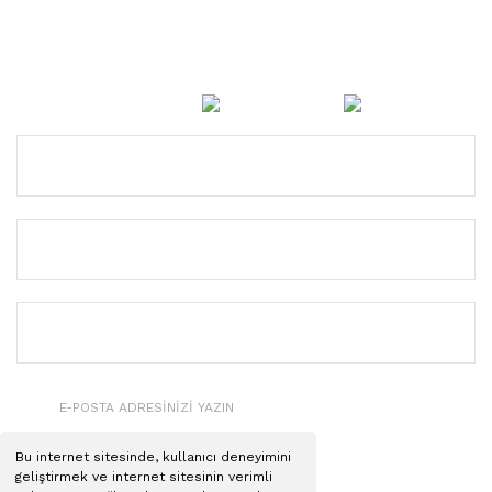
3159
Doğada İnsana Yardımcı Olacak Ürünleri Hizmetinize
Sunuyoruz ...
3165
3188
KURUMSAL
3189
3207
YARDIM
3209
HABER BÜLTENİMİZE KAYDOLUN
3350
3370
KAYDOL
3936
Bu internet sitesinde, kullanıcı deneyimini
geliştirmek ve internet sitesinin verimli