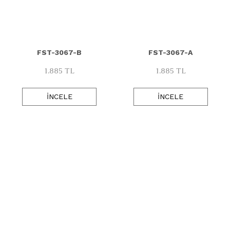
321
FST-30
806
FST-30
FST-3067-B
FST-3067-A
807
FST-30
1.885 TL
1.885 TL
1010
FST-30
İNCELE
İNCELE
2021
FST-40
3105
FST-40
3123
FST-40
3154
3157
1987' den Bu Yana Sizlere Gerçek Kaliteyi, Tasarımı ve