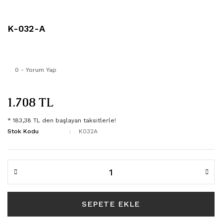
321
FST-30
806
FST-30
K-032-A
807
FST-30
0 - Yorum Yap
1010
FST-30
1.708 TL
2021
FST-40
* 183,38 TL den başlayan taksitlerle!
3105
FST-40
Stok Kodu
K032A
3123
FST-40
3154
3157
SEPETE EKLE