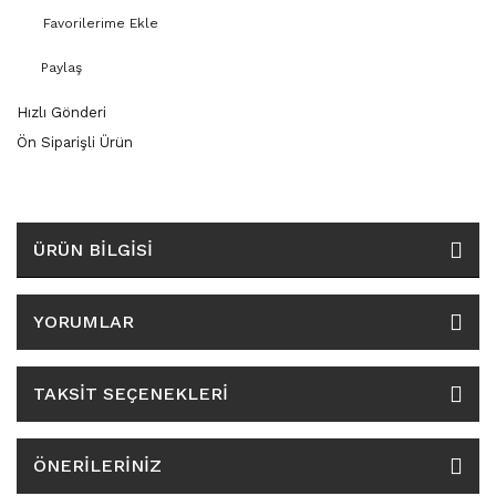
3159
3165
Paylaş
Hızlı Gönderi
3188
Ön Siparişli Ürün
3189
3207
ÜRÜN BILGISI
3209
YORUMLAR
3350
TAKSIT SEÇENEKLERI
3370
3936
ÖNERILERINIZ