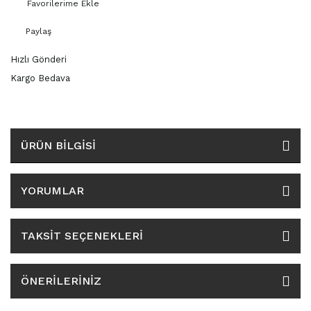
3159
Paylaş
3165
Hızlı Gönderi
3188
Kargo Bedava
3189
3207
ÜRÜN BILGISI
3209
YORUMLAR
3350
TAKSIT SEÇENEKLERI
3370
ÖNERILERINIZ
3936