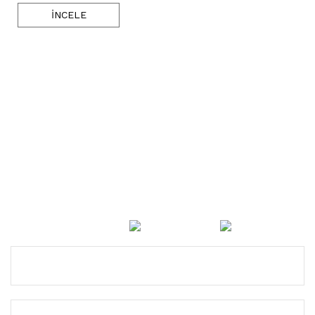
İNCELE
1987' den Bu Yana Sizlere Gerçek Kaliteyi, Tasarımı ve
Doğada İnsana Yardımcı Olacak Ürünleri Hizmetinize
Sunuyoruz ...
KURUMSAL