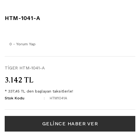
321
FST-30
806
FST-30
HTM-1041-A
807
FST-30
0 - Yorum Yap
1010
FST-30
2021
FST-40
TİGER HTM-1041-A
3.142 TL
3105
FST-40
* 337,45 TL den başlayan taksitlerle!
3123
FST-40
Stok Kodu
HTM1041A
3154
GELİNCE HABER VER
3157