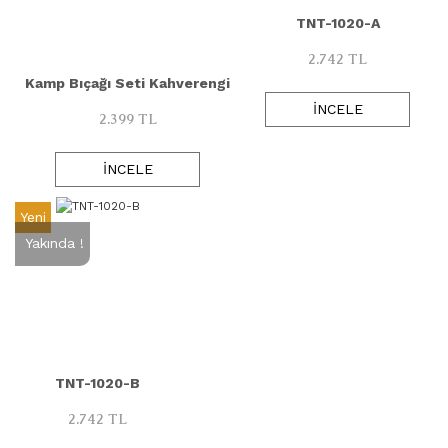
TNT-1020-A
2.742 TL
Kamp Bıçağı Seti Kahverengi
İNCELE
2.399 TL
İNCELE
Yeni
Yakında !
TNT-1020-B
2.742 TL