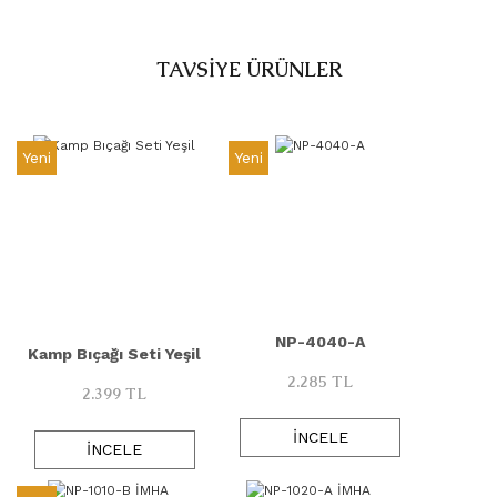
3951
A - Boyutu
TAVSİYE ÜRÜNLER
B - Boyutu
Yeni
Yeni
KA - Boyutu
MA SERİSİ
MB Serisi
KAMP BIÇAĞI SETLERİ
NP-4040-A
Kamp Bıçağı Seti Yeşil
2.285 TL
2.399 TL
Damascus
İNCELE
İNCELE