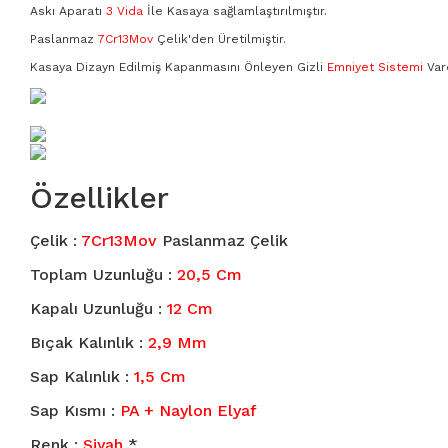
3159
Askı Aparatı
3 Vida
İle Kasaya sağlamlaştırılmıştır.
Paslanmaz
7Cr13Mov
Çelik'den Üretilmiştir.
3165
Kasaya Dizayn Edilmiş Kapanmasını Önleyen Gizli
Emniyet Sistemi
Var
3188
3189
Özellikler
3207
Çelik :
7Cr13Mov
Paslanmaz Çelik
3209
Toplam Uzunluğu :
20,5 Cm
3350
Kapalı Uzunluğu :
12 Cm
Bıçak Kalınlık :
2,9 Mm
3370
Sap Kalınlık :
1,5 Cm
3936
Sap Kısmı :
PA + Naylon Elyaf
Renk :
Siyah
*