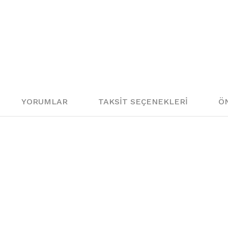
65
66
67
70
YORUMLAR
TAKSIT SEÇENEKLERI
ÖN
06
07
08