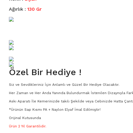
3951
Ağırlık :
130 Gr
A - Boyutu
B - Boyutu
KA - Boyutu
MA SERİSİ
Özel Bir Hediye !
MB Serisi
Siz ve Sevdikleriniz İçin Anlamlı ve Güzel Bir Hediye Olacaktır.
KAMP BIÇAĞI SETLERİ
Her Zaman ve Her Anda Yanında Bulundurmak İstenilen Dizaynıyla Farkl
Askı Aparatı İle Kemerinizde takılı Şekilde veya Cebinizde Hatta Çant
Damascus
*Ürünün Sap Kısmı PA + Naylon Elyaf İmal Edilmiştir!
Orijinal Kutusunda
Ürün 2 Yıl Garantilidir.