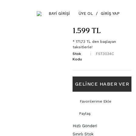
BAYİ GİRİŞİ
ÜYE OL
/
GIRIŞ YAP
1.599 TL
* 171,73 TL den başlayan
taksitlerle!
Stok
FST3034C
Kodu
GELİNCE HABER VER
Paylaş
Hızlı Gönderi
Sınırlı Stok