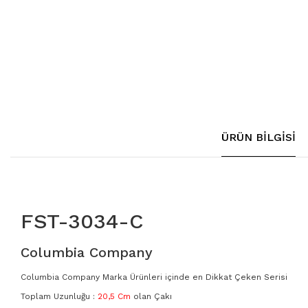
321
FST-30
806
FST-30
807
FST-30
1010
FST-30
ÜRÜN BILGISI
2021
FST-40
3105
FST-40
3123
FST-40
FST-3034-C
3154
Columbia Company
3157
Columbia Company Marka Ürünleri içinde en Dikkat Çeken Serisi
Toplam Uzunluğu :
20,5 Cm
olan Çakı