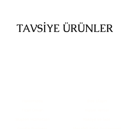
a yetersiz gördüğünüz noktaları öneri formunu kullanarak tarafımıza ilete
TAVSİYE ÜRÜNLER
Bu ürüne ilk yorumu siz yapın!
Yorum Yaz
Yeni
Yeni
Yakında !
Yakında !
KURUMSAL
YARDIM
Hakkımızda
Bize Ulaşın
FST-3034-B
FST-3034-A
Gönder
Ticari Ünvan
Kişisel Veriler
1.599 TL
1.599 TL
Müşteri Hizmetleri
Nakliye ve İade
Google Business
Mesafeli Satış Sözleşmesi