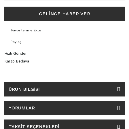
3159
GELİNCE HABER VER
3165
3188
Paylaş
3189
Hızlı Gönderi
3207
Kargo Bedava
3209
3350
ÜRÜN BILGISI
3370
YORUMLAR
3936
TAKSIT SEÇENEKLERI