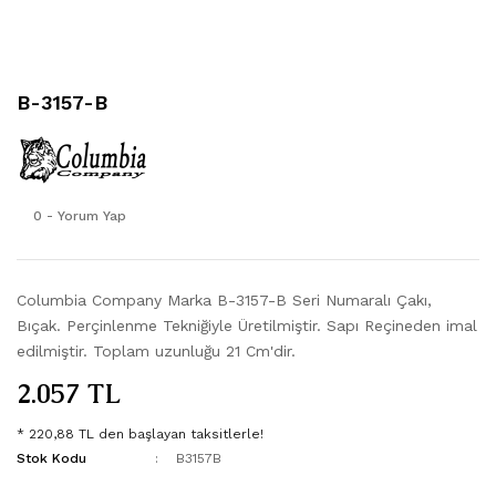
321
FST-30
806
FST-30
B-3157-B
807
FST-30
1010
FST-30
0 - Yorum Yap
2021
FST-40
3105
FST-40
Columbia Company Marka B-3157-B Seri Numaralı Çakı,
Bıçak. Perçinlenme Tekniğiyle Üretilmiştir. Sapı Reçineden imal
3123
FST-40
edilmiştir. Toplam uzunluğu 21 Cm'dir.
2.057 TL
3154
* 220,88 TL den başlayan taksitlerle!
3157
Stok Kodu
B3157B