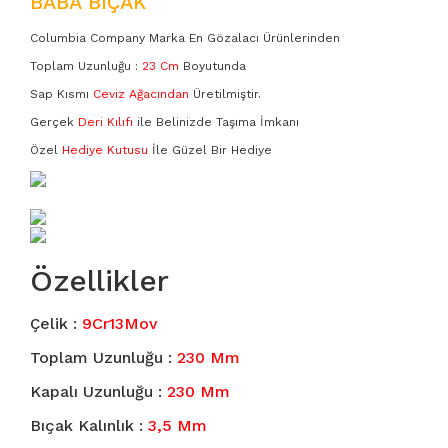
BABA BIÇAK
3951
Columbia Company Marka En Gözalacı Ürünlerinden
A - Boyutu
Toplam Uzunluğu :
23 Cm
Boyutunda
Sap Kısmı
Ceviz Ağacından
Üretilmiştir.
B - Boyutu
Gerçek
Deri Kılıfı
ile Belinizde Taşıma İmkanı
Özel
Hediye Kutusu
İle Güzel Bir Hediye
KA - Boyutu
MA SERİSİ
MB Serisi
Özellikler
KAMP BIÇAĞI SETLERİ
Çelik :
9Cr13Mov
Toplam Uzunluğu :
230 Mm
Damascus
Kapalı Uzunluğu :
230 Mm
Bıçak Kalınlık :
3,5 Mm