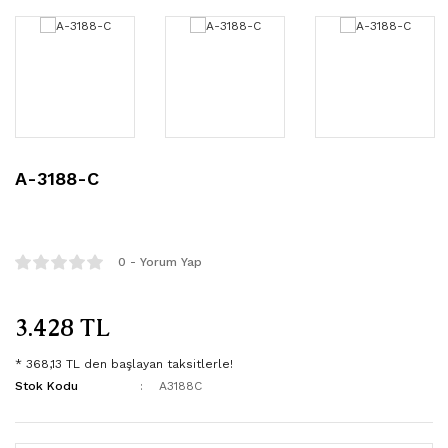
321
FST-30
806
FST-30
807
FST-30
1010
FST-30
A-3188-C
2021
FST-40
3105
FST-40
0 - Yorum Yap
3123
FST-40
3.428 TL
3154
* 368,13 TL den başlayan taksitlerle!
Stok Kodu
A3188C
3157