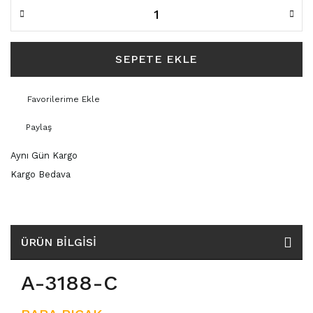
3159
3165
SEPETE EKLE
3188
3189
Paylaş
3207
Aynı Gün Kargo
Kargo Bedava
3209
3350
ÜRÜN BILGISI
3370
A-3188-C
3936