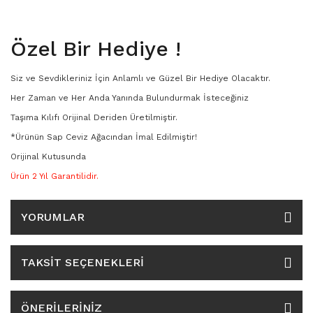
Özel Bir Hediye !
Siz ve Sevdikleriniz İçin Anlamlı ve Güzel Bir Hediye Olacaktır.
Her Zaman ve Her Anda Yanında Bulundurmak İsteceğiniz
Taşıma Kılıfı Orijinal Deriden Üretilmiştir.
*Ürünün Sap Ceviz Ağacından İmal Edilmiştir!
Orijinal Kutusunda
Ürün 2 Yıl Garantilidir.
YORUMLAR
TAKSIT SEÇENEKLERI
ÖNERILERINIZ