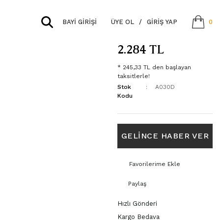
BAYİ GİRİŞİ
ÜYE OL
/
GIRIŞ YAP
0
2.284 TL
* 245,33 TL den başlayan
taksitlerle!
Stok
A030D
Kodu
GELİNCE HABER VER
Paylaş
Hızlı Gönderi
Kargo Bedava