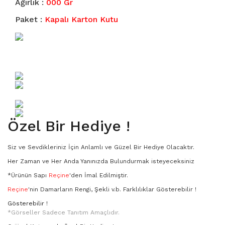
Ağırlık :
000 Gr
3951
Paket :
Kapalı Karton Kutu
A - Boyutu
B - Boyutu
KA - Boyutu
MA SERİSİ
Özel Bir Hediye !
MB Serisi
Siz ve Sevdikleriniz İçin Anlamlı ve Güzel Bir Hediye Olacaktır.
KAMP BIÇAĞI SETLERİ
Her Zaman ve Her Anda Yanınızda Bulundurmak isteyeceksiniz
*Ürünün Sapı
Reçine
'den İmal Edilmiştir.
Damascus
Reçine
'nin Damarların Rengi, Şekli v.b. Farklılıklar Gösterebilir !
Gösterebilir !
*Görseller Sadece Tanıtım Amaçlıdır.