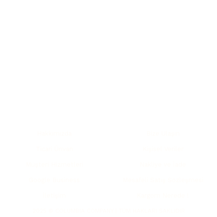
a yetersiz gördüğünüz noktaları öneri formunu kullanarak tarafımıza ilete
Bu ürüne ilk yorumu siz yapın!
Yorum Yaz
KURUMSAL
YARDIM
Hakkımızda
Bize Ulaşın
Ticari Ünvan
Kişisel Veriler
Müşteri Hizmetleri
Nakliye ve İade
Google Business
Mesafeli Satış Sözleşmesi
İletişim
Kargom Nerede !
Gönder
2025 © COLUMBIA COMPANY | TÜM HAKLARI SAKLIDIR