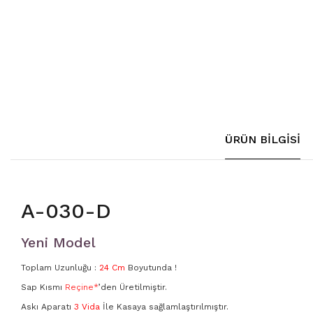
321
FST-30
806
FST-30
807
FST-30
1010
FST-30
ÜRÜN BILGISI
2021
FST-40
3105
FST-40
A-030-D
3123
FST-40
Yeni Model
3154
Toplam Uzunluğu :
24 Cm
Boyutunda !
3157
Sap Kısmı
Reçine*
’den Üretilmiştir.
Askı Aparatı
3 Vida
İle Kasaya sağlamlaştırılmıştır.