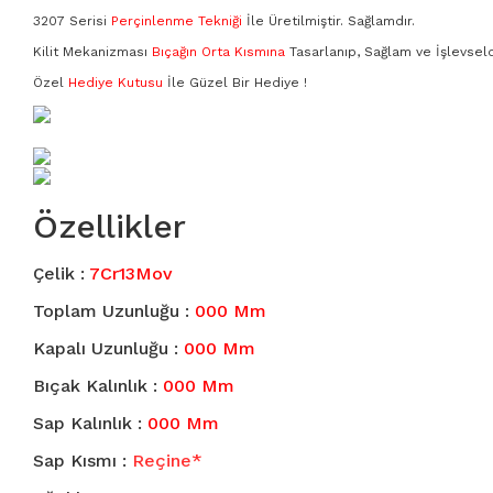
3159
3207 Serisi
Perçinlenme Tekniği
İle Üretilmiştir. Sağlamdır.
Kilit Mekanizması
Bıçağın Orta Kısmına
Tasarlanıp, Sağlam ve İşlevseld
3165
Özel
Hediye Kutusu
İle Güzel Bir Hediye !
3188
3189
Özellikler
3207
Çelik :
7Cr13Mov
3209
Toplam Uzunluğu :
000 Mm
3350
Kapalı Uzunluğu :
000 Mm
Bıçak Kalınlık :
000 Mm
3370
Sap Kalınlık :
000 Mm
3936
Sap Kısmı :
Reçine*