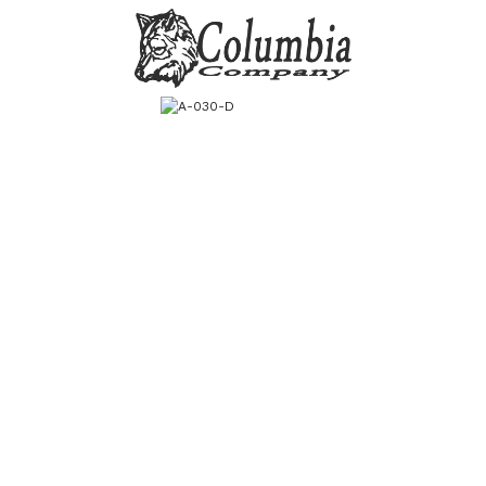
RİLER
Dön
si
00
0
20
34