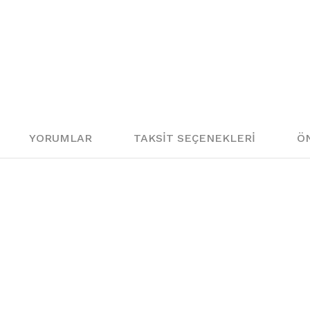
65
66
67
70
YORUMLAR
TAKSIT SEÇENEKLERI
ÖN
06
07
08