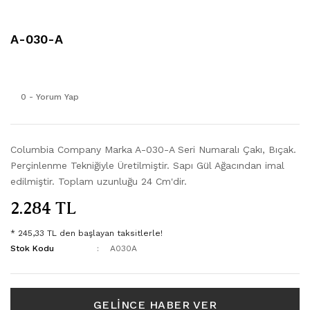
321
FST-30
806
FST-30
A-030-A
807
FST-30
0 - Yorum Yap
1010
FST-30
2021
FST-40
Columbia Company Marka A-030-A Seri Numaralı Çakı, Bıçak.
Perçinlenme Tekniğiyle Üretilmiştir. Sapı Gül Ağacından imal
3105
FST-40
edilmiştir. Toplam uzunluğu 24 Cm'dir.
2.284 TL
3123
FST-40
* 245,33 TL den başlayan taksitlerle!
3154
Stok Kodu
A030A
3157
GELİNCE HABER VER