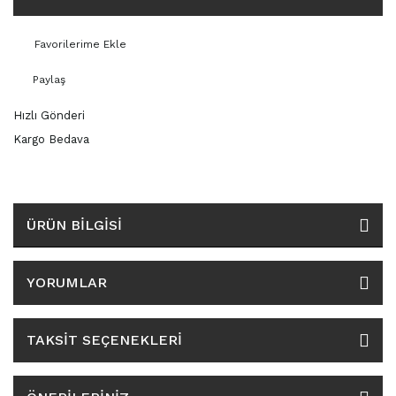
3159
3165
Paylaş
3188
Hızlı Gönderi
3189
Kargo Bedava
3207
ÜRÜN BILGISI
3209
3350
YORUMLAR
3370
TAKSIT SEÇENEKLERI
3936