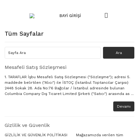
KATEGORİLER
KATEGORİLER
KATEGORİLER
KATEGORİLER
KATEGORİLER
KATEGORİLER
KATEGO
BAYİ GİRİŞİ
Geri Dön
Geri Dön
Geri Dön
Geri Dön
Geri Dön
Geri Dön
Geri 
Tüm Sayfalar
Çakı / Bıçak
Av Bıçağı
Balta
Pense
Fener
Markalar
FST Seri
FST Serisi
TNT-1020
AXE-002
NP-1010
TQ-1001
Columbia Company
FST-1112
Mesafeli Satış Sözleşmesi
1. TARAFLAR İşbu Mesafeli Satış Sözleşmesi ("Sözleşme"); adresi 5.
030
HTM-1041
AXE-004
NP-4040
Dimall
FST-30
maddede belirtilen ("Alıcı") ile İSTOÇ (İstanbul Toptancılar Çarşısı)
2448 Sokak 28. Ada No:76 Bağcılar / İstanbul adresinde bulunan
032
TNT-2050
Tiger Knife
FST-301
Columbia Company Dış Ticaret Limited Şirketi ("Satıcı") arasında as ...
Devamı
116
TNT-4034
Welder Knife
FST-30
123
TNT-8088
FST-30
Gizlilik ve Güvenlik
GİZLİLİK VE GÜVENLİK POLİTİKASI Mağazamızda verilen tüm