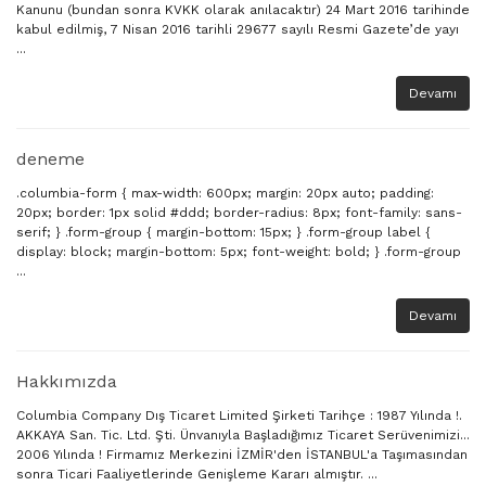
3159
Kanunu (bundan sonra KVKK olarak anılacaktır) 24 Mart 2016 tarihinde
kabul edilmiş, 7 Nisan 2016 tarihli 29677 sayılı Resmi Gazete’de yayı
...
3165
Devamı
3188
deneme
3189
.columbia-form { max-width: 600px; margin: 20px auto; padding:
20px; border: 1px solid #ddd; border-radius: 8px; font-family: sans-
3207
serif; } .form-group { margin-bottom: 15px; } .form-group label {
display: block; margin-bottom: 5px; font-weight: bold; } .form-group
...
3209
Devamı
3350
Hakkımızda
3370
Columbia Company Dış Ticaret Limited Şirketi Tarihçe : 1987 Yılında !.
AKKAYA San. Tic. Ltd. Şti. Ünvanıyla Başladığımız Ticaret Serüvenimizi...
3936
2006 Yılında ! Firmamız Merkezini İZMİR'den İSTANBUL'a Taşımasından
sonra Ticari Faaliyetlerinde Genişleme Kararı almıştır. ...