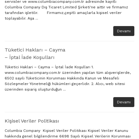
321
FST-30
servisler ve www.columbiacompany.com.tr adresinde kayıtlı
Columbia Company Dış Ticaret Limited Şirketi'ne aittir ve firmamız
tarafından işletilir. Firmamız,çeşitli amaçlarla kişisel veriler
806
FST-30
toplayabilir. Aşa ...
Devamı
807
FST-30
1010
FST-30
Tüketici Hakları – Cayma
– İptal İade Koşulları
2021
FST-40
Tüketici Haklari – Cayma – İptal İade Koşulları 1.
www.columbiacompany.com.tr üzerinden yapılan tüm alışverişlerde,
6502 sayılı Tüketicinin Korunması Hakkında Kanun ve Mesafeli
3105
FST-40
Sözleşmeler Yönetmeliği hükümleri geçerlidir. 2. Alıcı, web sitesi
üzerinden sipariş oluşturduğun ...
3123
FST-40
Devamı
3154
Kişisel Veriler Politikası
3157
Columbia Company Kişisel Veriler Politikası Kişisel Veriler Kanunu
hakkında genel bilgilendirme 6698 Sayılı Kişisel Verilerin Korunması